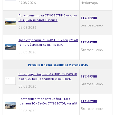
07.08.2026
Чебоксары
Полуприцеп трал CTY9380TDP 3 оси, г/п
ГТС-ГРУПП
60 т., новый 346000 юаней
Благовещенск
05.08.2026
Трал с трапами LYR9606TDP 3-оси, г/п 60
ГТС-ГРУПП
тонн, габарит, высокий, новый.
Благовещенск
05.08.2026
Реклама и продвижение на Метапром.ру
Полуприцеп бортовой AMUR LYR9500JSR
ГТС-ГРУПП
2 оси, 50 тонн, балансир, с кониками
Благовещенск
05.08.2026
Полуприцеп-трал автомобильный с
ГТС-ГРУПП
трапами TONGYADA CTY9380TDP, новый!
Благовещенск
05.08.2026