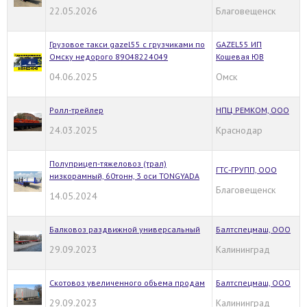
22.05.2026
Благовещенск
Грузовое такси gazel55 с грузчиками по
GAZEL55 ИП
Омску недорого 89048224049
Кошевая ЮВ
04.06.2025
Омск
Ролл-трейлер
НПЦ РЕМКОМ, ООО
24.03.2025
Краснодар
Полуприцеп-тяжеловоз (трал)
ГТС-ГРУПП, ООО
низкорамный, 60тонн, 3 оси TONGYADA
Благовещенск
14.05.2024
Балковоз раздвижной универсальный
Балтспецмаш, ООО
29.09.2023
Калининград
Скотовоз увеличенного объема продам
Балтспецмаш, ООО
29.09.2023
Калининград