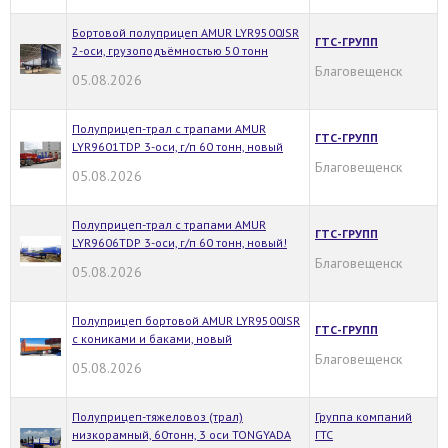
Бортовой полуприцеп AMUR LYR9500JSR
ГТС-ГРУПП
2-оси, грузоподъёмностью 50 тонн
Благовещенск
05.08.2026
Полуприцеп-трал с трапами AMUR
ГТС-ГРУПП
LYR9601TDP 3-оси, г/п 60 тонн, новый
Благовещенск
05.08.2026
Полуприцеп-трал с трапами AMUR
ГТС-ГРУПП
LYR9606TDP 3-оси, г/п 60 тонн, новый!
Благовещенск
05.08.2026
Полуприцеп бортовой AMUR LYR9500JSR
ГТС-ГРУПП
с кониками и баками, новый
Благовещенск
05.08.2026
Полуприцеп-тяжеловоз (трал)
Группа компаний
низкорамный, 60тонн, 3 оси TONGYADA
ГТС