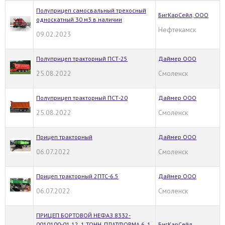
Полуприцеп самосвальный трехосный
БигКарСейл, ООО
односкатный 30 м3 в наличии
Нефтекамск
09.02.2023
Полуприцеп тракторный ПСТ-25
Даймер ООО
25.08.2022
Смоленск
Полуприцеп тракторный ПСТ-20
Даймер ООО
25.08.2022
Смоленск
Прицеп тракторный
Даймер ООО
06.07.2022
Смоленск
Прицеп тракторный 2ПТС-6.5
Даймер ООО
06.07.2022
Смоленск
ПРИЦЕП БОРТОВОЙ НЕФАЗ 8332-
0010100-01 12, 1 ТОНН. ПЛАТФОРМА 6, 1
БигКарСейл