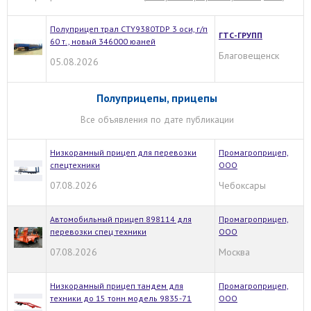
Полуприцеп трал CTY9380TDP 3 оси, г/п
ГТС-ГРУПП
60 т., новый 346000 юаней
Благовещенск
05.08.2026
Полуприцепы, прицепы
Все объявления по дате публикации
Низкорамный прицеп для перевозки
Промагроприцеп,
спецтехники
ООО
07.08.2026
Чебоксары
Автомобильный прицеп 898114 для
Промагроприцеп,
перевозки спец техники
ООО
07.08.2026
Москва
Низкорамный прицеп тандем для
Промагроприцеп,
техники до 15 тонн модель 9835-71
ООО