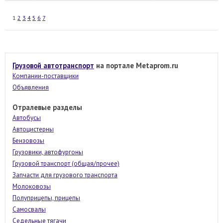
1
2
3
4
5
6
7
Грузовой автотранспорт
на портале Metaprom.ru
Компании-поставщики
Объявления
Отралевые разделы
Автобусы
Автоцистерны
Бензовозы
Грузовики, автофургоны
Грузовой транспорт (общая/прочее)
Запчасти для грузового транспорта
Молоковозы
Полуприцепы, прицепы
Самосвалы
Седельные тягачи