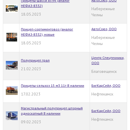
АвтоСоюз, ООО
Прицепы-шасси 8594 (аналог
НЕФАЗ-8332)
Набережные
18.05.2023
Челны
АвтоСоюз, ООО
Прицеп-сортиментовоз (аналог
НЕФАЗ-8332), новые
Набережные
18.05.2023
Челны
Центр Спецтехники,
Полуприцеп трал
ООО
21.02.2023
Благовещенск
Прицепы-сельхоз 15 м3 11т В наличии
БигКарСейл, ООО
17.02.2023
Нефтекамск
Магистральный полуприцеп шторный
БигКарСейл, ООО
односкатный В наличии
Нефтекамск
09.02.2023